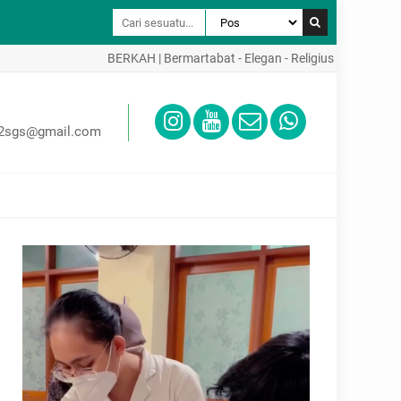
BERKAH | Bermartabat - Elegan - Religius - Kreatif - Akti
02sgs@gmail.com