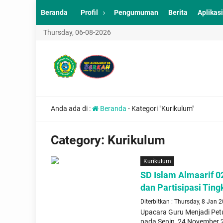
Beranda
Profil
Pengumuman
Berita
Aplikasi
Thursday, 06-08-2026
Anda ada di :
Beranda
-
Kategori "Kurikulum"
Category:
Kurikulum
Kurikulum
SD Islam Almaarif 0
dan Partisipasi Tin
Diterbitkan : Thursday, 8 Jan 
Upacara Guru Menjadi Petu
pada Senin, 24 November 