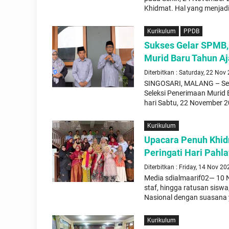
Khidmat. Hal yang menjadi
Kurikulum
PPDB
Sukses Gelar SPMB, 
Murid Baru Tahun A
Diterbitkan : Saturday, 22 Nov
SINGOSARI, MALANG – Seko
Seleksi Penerimaan Murid
hari Sabtu, 22 November 2
Kurikulum
Upacara Penuh Khidm
Peringati Hari Pah
Diterbitkan : Friday, 14 Nov 20
Media sdialmaarif02— 10 N
staf, hingga ratusan siswa
Nasional dengan suasana 
Kurikulum