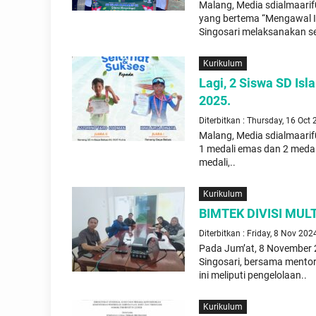
Malang, Media sdialmaarif
yang bertema “Mengawal I
Singosari melaksanakan se
Kurikulum
Lagi, 2 Siswa SD Is
2025.
Diterbitkan : Thursday, 16 Oct
Malang, Media sdialmaarif
1 medali emas dan 2 meda
medali,..
Kurikulum
BIMTEK DIVISI MUL
Diterbitkan : Friday, 8 Nov 202
Pada Jum’at, 8 November 2
Singosari, bersama mentor
ini meliputi pengelolaan..
Kurikulum