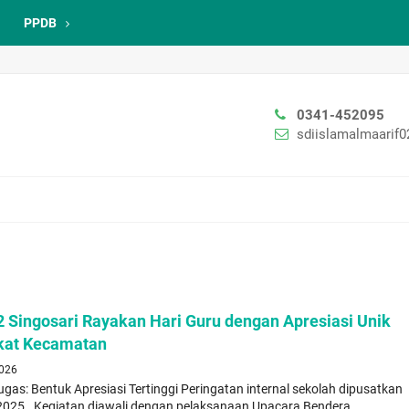
PPDB
0341-452095
sdiislamalmaarif
2 Singosari Rayakan Hari Guru dengan Apresiasi Unik
gkat Kecamatan
2026
gas: Bentuk Apresiasi Tertinggi Peringatan internal sekolah dipusatkan
2025 . Kegiatan diawali dengan pelaksanaan Upacara Bendera