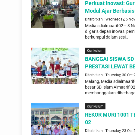
Perkuat Inovasi: Gu
Modul Ajar Berbasi
Diterbitkan : Wednesday, 5 No
Media sdialmaarif02— 3 No
di garis depan inovasi pem
berkumpul dalam sesi..
Kurikulum
BANGGA! SISWA SD
PRESTASI LEWAT 
Diterbitkan : Thursday, 30 Oct
Malang, Media sdialmaari
besar SD Islam Almaarif 02
membanggakan diberbagai
Kurikulum
REKOR MURI 1001 
02
Diterbitkan : Thursday, 23 Oct