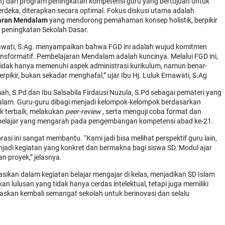
n) dari program peningkatan kompetensi guru yang bertujuan untuk
deka, diterapkan secara optimal. Fokus diskusi utama adalah
aran Mendalam
yang mendorong pemahaman konsep holistik, berpikir
uk peningkatan Sekolah Dasar.
Ernawati, S.Ag. menyampaikan bahwa FGD ini adalah wujud komitmen
nsformatif. Pembelajaran Mendalam adalah kuncinya. Melalui FGD ini,
tidak hanya memenuhi aspek administrasi kurikulum, namun benar-
ikir, bukan sekadar menghafal,” ujar Ibu Hj. Luluk Ernawati, S.Ag
ah, S.Pd dan Ibu Salsabila Firdausi Nuzula, S.Pd sebagai pemateri yang
alam. Guru-guru dibagi menjadi kelompok-kelompok berdasarkan
ik terbaik, melakukan
peer-review
, serta menguji coba format dan
s belajar yang mengarah pada pengembangan kompetensi abad ke-21.
si ini sangat membantu. “Kami jadi bisa melihat perspektif guru lain,
adi kegiatan yang konkret dan bermakna bagi siswa SD. Modul ajar
n proyek,” jelasnya.
asikan dalam kegiatan belajar mengajar di kelas, menjadikan SD Islam
 lulusan yang tidak hanya cerdas intelektual, tetapi juga memiliki
negaskan kembali semangat sekolah untuk berinovasi dan selalu