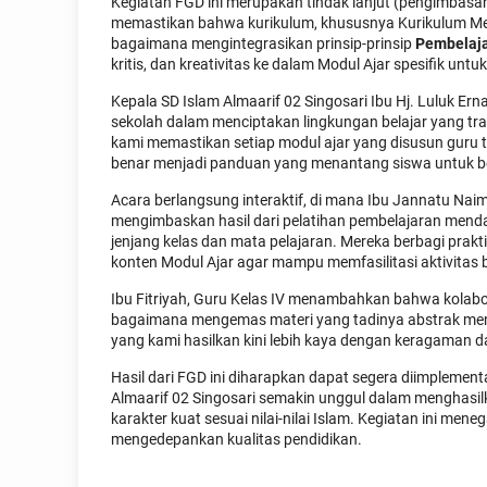
Kegiatan FGD ini merupakan tindak lanjut (pengimbasa
memastikan bahwa kurikulum, khususnya Kurikulum Mer
bagaimana mengintegrasikan prinsip-prinsip
Pembelaj
kritis, dan kreativitas ke dalam Modul Ajar spesifik unt
Kepala SD Islam Almaarif 02 Singosari Ibu Hj. Luluk 
sekolah dalam menciptakan lingkungan belajar yang tra
kami memastikan setiap modul ajar yang disusun guru 
benar menjadi panduan yang menantang siswa untuk berp
Acara berlangsung interaktif, di mana Ibu Jannatu Naim
mengimbaskan hasil dari pelatihan pembelajaran mend
jenjang kelas dan mata pelajaran. Mereka berbagi prakt
konten Modul Ajar agar mampu memfasilitasi aktivita
Ibu Fitriyah, Guru Kelas IV menambahkan bahwa kolabora
bagaimana mengemas materi yang tadinya abstrak menj
yang kami hasilkan kini lebih kaya dengan keragaman da
Hasil dari FGD ini diharapkan dapat segera diimplement
Almaarif 02 Singosari semakin unggul dalam menghasilkan
karakter kuat sesuai nilai-nilai Islam. Kegiatan ini me
mengedepankan kualitas pendidikan.