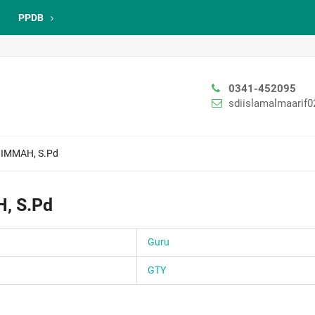
PPDB
0341-452095
sdiislamalmaarif
HIMMAH, S.Pd
, S.Pd
Guru
GTY