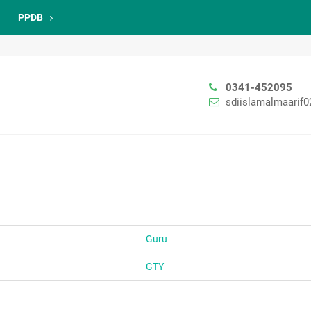
PPDB
0341-452095
sdiislamalmaarif
Guru
GTY